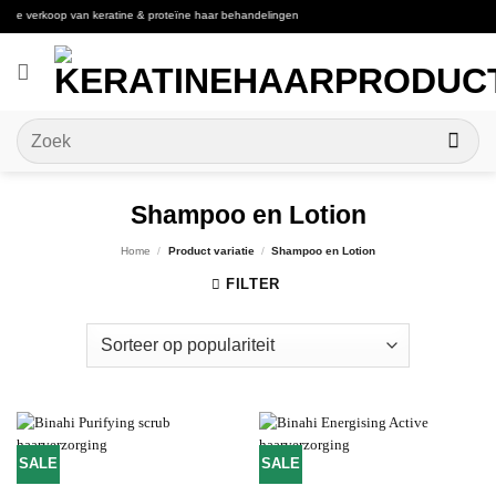
Ga
 de verkoop van keratine & proteïne haar behandelingen
naar
inhoud
Zoeken
naar:
Shampoo en Lotion
Home
/
Product variatie
/
Shampoo en Lotion
FILTER
SALE
SALE