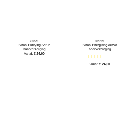
BINAHI
BINAHI
Binahi Purifying Scrub
Binahi Energising Active
haarverzorging
haarverzorging
Vanaf:
€
24,00
Gewaardeerd
Vanaf:
€
24,00
5
uit 5