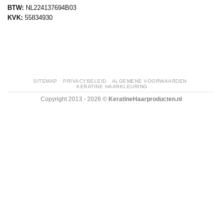
BTW:
NL224137694B03
KVK:
55834930
SITEMAP
PRIVACYBELEID
ALGEMENE VOORWAARDEN
KERATINE HAARKLEURING
Copyright 2013 - 2026 ©
KeratineHaarproducten.nl