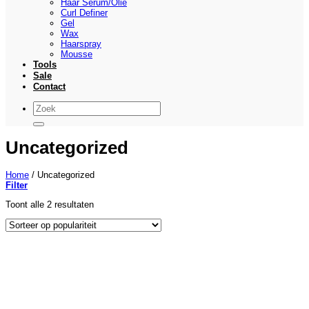
Haar Serum/Olie
Curl Definer
Gel
Wax
Haarspray
Mousse
Tools
Sale
Contact
Zoeken
naar:
Uncategorized
Home
/
Uncategorized
Filter
Gesorteerd
Toont alle 2 resultaten
op
populariteit