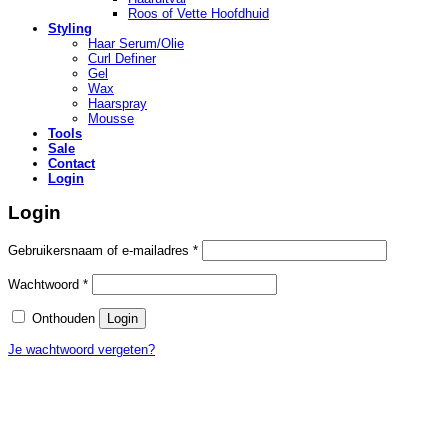
Roos of Vette Hoofdhuid
Styling
Haar Serum/Olie
Curl Definer
Gel
Wax
Haarspray
Mousse
Tools
Sale
Contact
Login
Login
Vereist
Gebruikersnaam of e-mailadres
*
Vereist
Wachtwoord
*
Onthouden
Login
Je wachtwoord vergeten?