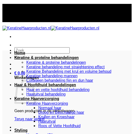
Ga
13 jaar specialist in de verkoop van keratine & proteïne haar
naar
behandelingen
inhoud
oop van keratine & proteïne haar behandelingen
Zoeken
Home
naar:
Keratine & proteïne behandelingen
Keratine & proteïne behandelingen
Keratine behandeling met straightening effect
Keratine Behandeling met krul en volume behoud
€
0,00
Keratine behandeling mannen
Winkelwagen
Collageen behandeling fijn en dun haar
Haar & Hoofdhuid behandelingen
Haar en vette hoofdhuid behandeling
Haaruitval behandeling
Keratine Haarverzorging
Keratine Haarverzorging
Normaal haar
Geen producten in de winkelwagen.
Droog en Beschadigd haar
Krullen en Kroeshaar
Terug naar winkel
Haaruitval
Roos of Vette Hoofdhuid
Styling