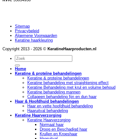
Sitemap
Privacybeleid
Algemene Voorwaarden
Keratine haarkleuring
Copyright 2013 - 2026 ©
KeratineHaarproducten.nl
Zoeken
naar:
Home
Keratine & proteïne behandelingen
Keratine & proteïne behandelingen
Keratine behandeling met straightening effect
Keratine Behandeling met krul en volume behoud
Keratine behandeling mannen
Collageen behandeling fijn en dun haar
Haar & Hoofdhuid behandelingen
Haar en vette hoofdhuid behandeling
Haaruitval behandeling
Keratine Haarverzorging
Keratine Haarverzorging
Normaal haar
Droog en Beschadigd haar
Krullen en Kroeshaar
Haaruitval