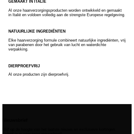
GEMAAKT IN ITALIË
Al onze haarverzorgingsproducten worden ontwikkeld en gemaakt
in Italië en voldoen volledig aan de strengste Europese regelgeving.
NATUURLIJKE INGREDIËNTEN
Elke haarverzorging formule combineert natuurlijke ingrediënten, vrij
van parabenen door het gebruik van lucht en waterdichte
verpakking.
DIERPROEFVRIJ
Al onze producten zijn dierproefvrij.
Nieuwsbrief
Blijf op de hoogte van het laatste nieuws en exclusieve kortingen.
Schrijf je in voor onze nieuwsbrief!