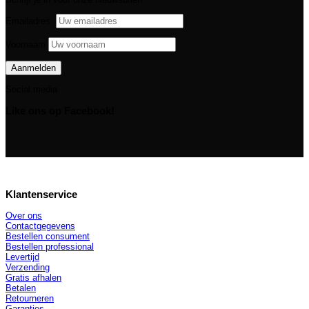
Emailadres:
Voornaam
Social media
Like ons op Facebook!
Klantenservice
Over ons
Contactgegevens
Bestellen consument
Bestellen professional
Levertijd
Verzending
Gratis afhalen
Betalen
Retourneren
Garanties