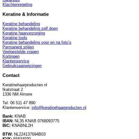
Klachtenregeling
Keratine & Informatie
Keratine behandeling
Keratine behandeling zelf doen
Keratine haarverzorging
Keratine tools
Keratine behandeling voor en na foto’s
Permanent stijlen
Veelgestelde vragen
Kortingen
Klantenservice
Gebruiksaanwijzingen
Contact
Keratinehaarproducten.nl
Ikatstraat 2
1336 NM Almere
Tel: 06 511 47 890
Klantenservice:
info@keratinehaarproducten.nl
Bank:
KNAB
IBAN:
NL35 KNAB 0768093775
BIC:
KNABNL2H
BTW:
NL224137694B03
KVK:
55834930