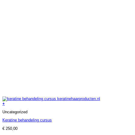
+
Dit
Uncategorized
product
heeft
Keratine behandeling cursus
meerdere
variaties.
€
250,00
Deze
optie