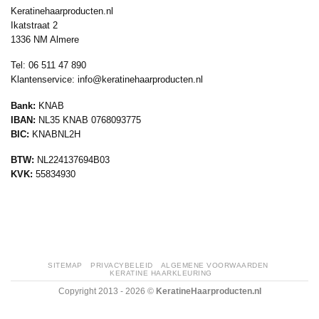
Keratinehaarproducten.nl
Ikatstraat 2
1336 NM Almere
Tel: 06 511 47 890
Klantenservice:
info@keratinehaarproducten.nl
Bank:
KNAB
IBAN:
NL35 KNAB 0768093775
BIC:
KNABNL2H
BTW:
NL224137694B03
KVK:
55834930
SITEMAP
PRIVACYBELEID
ALGEMENE VOORWAARDEN
KERATINE HAARKLEURING
Copyright 2013 - 2026 ©
KeratineHaarproducten.nl