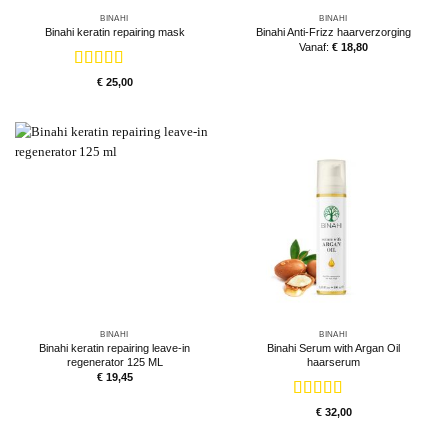
BINAHI
BINAHI
Binahi keratin repairing mask
Binahi Anti-Frizz haarverzorging
Vanaf:
€
18,80
Gewaardeerd
€
25,00
5
uit 5
BINAHI
BINAHI
Binahi keratin repairing leave-in
Binahi Serum with Argan Oil
regenerator 125 ML
haarserum
€
19,45
Gewaardeerd
€
32,00
5
uit 5