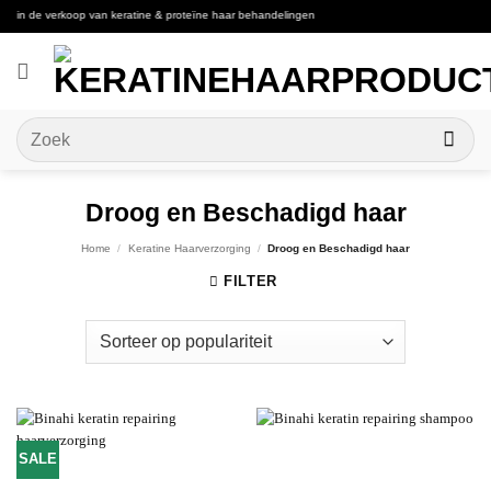
Ga
in de verkoop van keratine & proteïne haar behandelingen
naar
inhoud
Zoeken
naar:
Droog en Beschadigd haar
Home
/
Keratine Haarverzorging
/
Droog en Beschadigd haar
FILTER
SALE