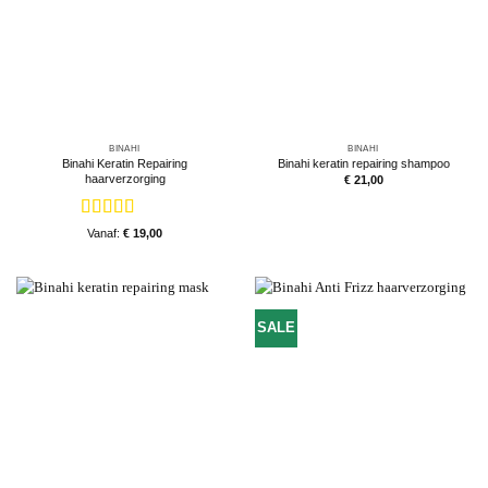
BINAHI
BINAHI
Binahi Keratin Repairing
Binahi keratin repairing shampoo
haarverzorging
€
21,00
Gewaardeerd
Vanaf:
€
19,00
5
uit 5
SALE