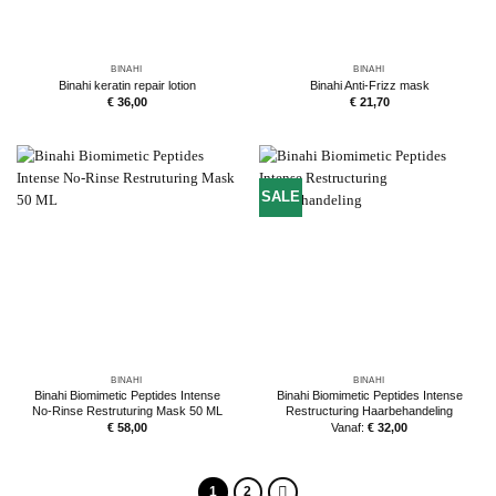
BINAHI
BINAHI
Binahi keratin repair lotion
Binahi Anti-Frizz mask
€
36,00
€
21,70
SALE
BINAHI
BINAHI
Binahi Biomimetic Peptides Intense
Binahi Biomimetic Peptides Intense
No-Rinse Restruturing Mask 50 ML
Restructuring Haarbehandeling
€
58,00
Vanaf:
€
32,00
1
2