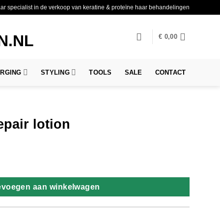
aar specialist in de verkoop van keratine & proteïne haar behandelingen
€
0,00
ORGING
STYLING
TOOLS
SALE
CONTACT
epair lotion
tal
evoegen aan winkelwagen