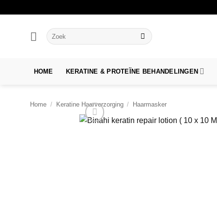
Ga
naar
inhoud
Zoeken
naar:
HOME
KERATINE & PROTEÏNE BEHANDELINGEN
Home
/
Keratine Haarverzorging
/
Haarmasker