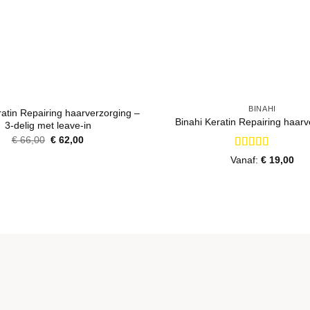
+
BINAHI
ratin Repairing haarverzorging –
Binahi Keratin Repairing haarv
3-delig met leave-in
Oorspronkelijke
Huidige
€
66,00
€
62,00
prijs
prijs
Gewaardeerd
was:
is:
Vanaf:
€
19,00
€ 66,00.
€ 62,00.
5
uit 5