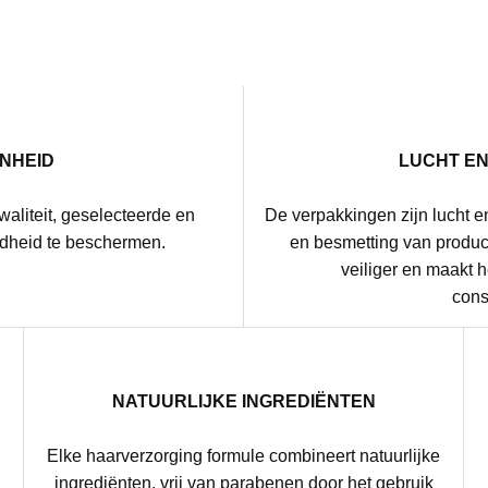
NHEID
LUCHT E
waliteit, geselecteerde en
De verpakkingen zijn lucht e
dheid te beschermen.
en besmetting van product
veiliger en maakt 
cons
NATUURLIJKE INGREDIËNTEN
Elke haarverzorging formule combineert natuurlijke
g
ingrediënten, vrij van parabenen door het gebruik