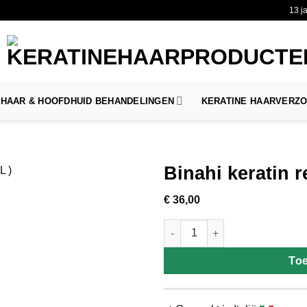
13 j
HAAR & HOOFDHUID BEHANDELINGEN
KERATINE HAARVERZ
Binahi keratin r
€
36,00
Binahi keratin repair lotion aan
To