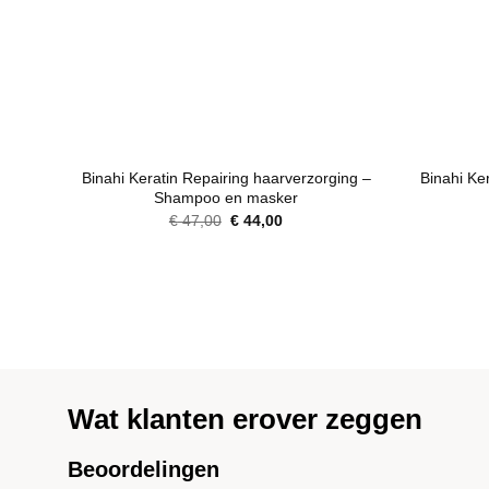
+
+
Binahi Keratin Repairing haarverzorging –
Binahi Ke
Shampoo en masker
Oorspronkelijke
Huidige
€
47,00
€
44,00
prijs
prijs
was:
is:
€ 47,00.
€ 44,00.
Wat klanten erover zeggen
Beoordelingen