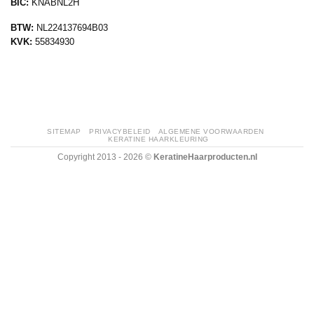
BIC:
KNABNL2H
BTW:
NL224137694B03
KVK:
55834930
SITEMAP
PRIVACYBELEID
ALGEMENE VOORWAARDEN
KERATINE HAARKLEURING
Copyright 2013 - 2026 ©
KeratineHaarproducten.nl