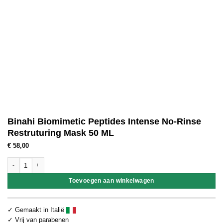
Binahi Biomimetic Peptides Intense No-Rinse
Restruturing Mask 50 ML
€
58,00
Binahi Biomimetic Peptides Intense No-Rinse Restruturing Mask 50 ML aant
Toevoegen aan winkelwagen
✓ Gemaakt in Italië
✓ Vrij van parabenen