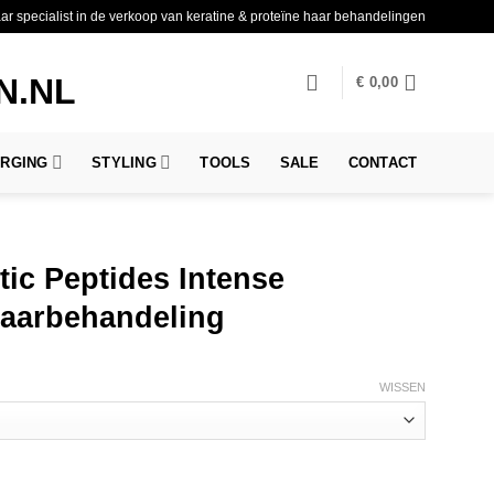
aar specialist in de verkoop van keratine & proteïne haar behandelingen
€
0,00
ORGING
STYLING
TOOLS
SALE
CONTACT
ic Peptides Intense
Haarbehandeling
WISSEN
tense Restructuring Haarbehandeling aantal