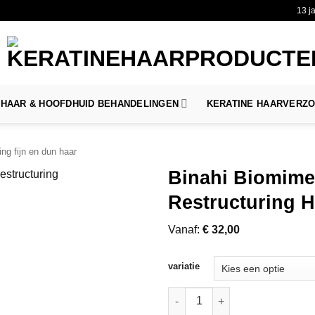
13 j
HAAR & HOOFDHUID BEHANDELINGEN
KERATINE HAARVERZ
ng fijn en dun haar
Binahi Biomimet
Restructuring 
Vanaf:
€
32,00
variatie
Binahi Biomimetic Peptides In