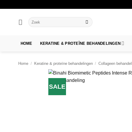
Ga
naar
inhoud
Zoeken
naar:
HOME
KERATINE & PROTEÏNE BEHANDELINGEN
Home
/
Keratine & proteïne behandelingen
/
Collageen behandeli
SALE