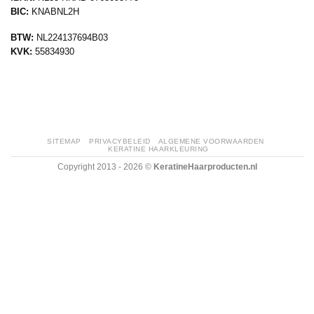
BIC:
KNABNL2H
BTW:
NL224137694B03
KVK:
55834930
SITEMAP
PRIVACYBELEID
ALGEMENE VOORWAARDEN
KERATINE HAARKLEURING
Copyright 2013 - 2026 ©
KeratineHaarproducten.nl