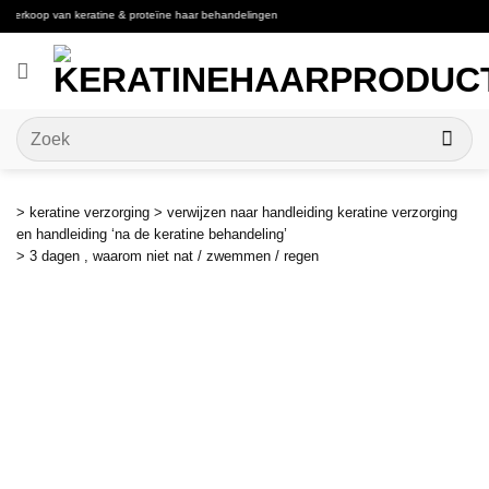
Ga
e verkoop van keratine & proteïne haar behandelingen
naar
inhoud
Zoeken
naar:
> keratine verzorging > verwijzen naar handleiding keratine verzorging
en handleiding ‘na de keratine behandeling’
> 3 dagen , waarom niet nat / zwemmen / regen