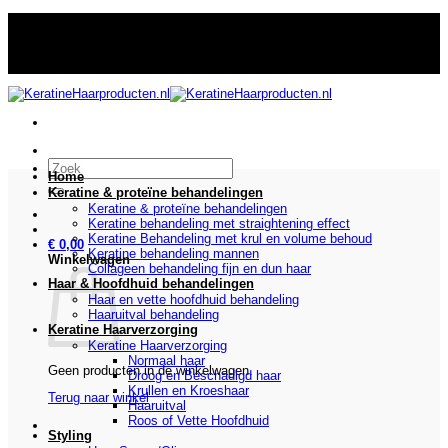
Ga
13 jaar specialist in de verkoop van keratine & proteïne haar
naar
behandelingen
inhoud
 van keratine & proteïne haar behandelingen
Zoeken
Home
naar:
Keratine & proteïne behandelingen
Keratine & proteïne behandelingen
Keratine behandeling met straightening effect
Keratine Behandeling met krul en volume behoud
€
0,00
Keratine behandeling mannen
Winkelwagen
Collageen behandeling fijn en dun haar
Haar & Hoofdhuid behandelingen
Haar en vette hoofdhuid behandeling
Haaruitval behandeling
Keratine Haarverzorging
Keratine Haarverzorging
Normaal haar
Geen producten in de winkelwagen.
Droog en Beschadigd haar
Krullen en Kroeshaar
Terug naar winkel
Haaruitval
Roos of Vette Hoofdhuid
Styling