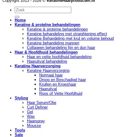
Copyright 2013 - 2026 ©
KeratineHaarproducten.nl
Zoeken
naar:
Home
Keratine & proteïne behandelingen
Keratine & proteïne behandelingen
Keratine behandeling met straightening effect
Keratine Behandeling met krul en volume behoud
Keratine behandeling mannen
Collageen behandeling fijn en dun haar
Haar & Hoofdhuid behandelingen
Haar en vette hoofdhuid behandeling
Haaruitval behandeling
Keratine Haarverzorging
Keratine Haarverzorging
Normaal haar
Droog en Beschadigd haar
Krullen en Kroeshaar
Haaruitval
Roos of Vette Hoofdhuid
Styling
Haar Serum/Olie
Curl Definer
Gel
Wax
Haarspray
Mousse
Tools
Sale