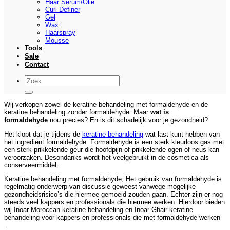
Haar Serum/Olie
Curl Definer
Gel
Wax
Haarspray
Mousse
Tools
Sale
Contact
Zoeken
naar:
Wij verkopen zowel de keratine behandeling met formaldehyde en de
keratine behandeling zonder formaldehyde. Maar
wat is
formaldehyde
nou precies? En is dit schadelijk voor je gezondheid?
Het klopt dat je tijdens de
keratine behandeling
wat last kunt hebben van
het ingrediënt formaldehyde. Formaldehyde is een sterk kleurloos gas met
een sterk prikkelende geur die hoofdpijn of prikkelende ogen of neus kan
veroorzaken. Desondanks wordt het veelgebruikt in de cosmetica als
conserveermiddel.
Keratine behandeling met formaldehyde, Het gebruik van formaldehyde is
regelmatig onderwerp van discussie geweest vanwege mogelijke
gezondheidsrisico’s die hiermee gemoeid zouden gaan. Echter zijn er nog
steeds veel kappers en professionals die hiermee werken. Hierdoor bieden
wij Inoar Moroccan keratine behandeling en Inoar Ghair keratine
behandeling voor kappers en professionals die met formaldehyde werken
..