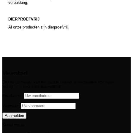
verpakking.
DIERPROEFVRIJ
Al onze producten zijn dierproefvrij.
Nieuwsbrief
Blijf op de hoogte van het laatste nieuws en exclusieve kortingen.
Schrijf je in voor onze nieuwsbrief!
Emailadres:
Voornaam
Social media