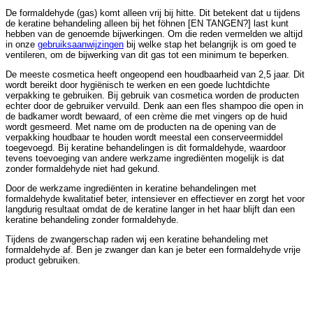
De formaldehyde (gas) komt alleen vrij bij hitte. Dit betekent dat u tijdens
de keratine behandeling alleen bij het föhnen [EN TANGEN?] last kunt
hebben van de genoemde bijwerkingen. Om die reden vermelden we altijd
in onze
gebruiksaanwijzingen
bij welke stap het belangrijk is om goed te
ventileren, om de bijwerking van dit gas tot een minimum te beperken.
De meeste cosmetica heeft ongeopend een houdbaarheid van 2,5 jaar. Dit
wordt bereikt door hygiënisch te werken en een goede luchtdichte
verpakking te gebruiken. Bij gebruik van cosmetica worden de producten
echter door de gebruiker vervuild. Denk aan een fles shampoo die open in
de badkamer wordt bewaard, of een crème die met vingers op de huid
wordt gesmeerd. Met name om de producten na de opening van de
verpakking houdbaar te houden wordt meestal een conserveermiddel
toegevoegd. Bij keratine behandelingen is dit formaldehyde, waardoor
tevens toevoeging van andere werkzame ingrediënten mogelijk is dat
zonder formaldehyde niet had gekund.
Door de werkzame ingrediënten in keratine behandelingen met
formaldehyde kwalitatief beter, intensiever en effectiever en zorgt het voor
langdurig resultaat omdat de de keratine langer in het haar blijft dan een
keratine behandeling zonder formaldehyde.
Tijdens de zwangerschap raden wij een keratine behandeling met
formaldehyde af. Ben je zwanger dan kan je beter een formaldehyde vrije
product gebruiken.