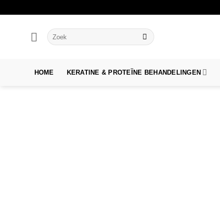
Ga
naar
inhoud
Zoeken
naar:
HOME
KERATINE & PROTEÏNE BEHANDELINGEN