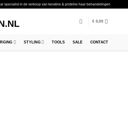
aar specialist in de verkoop van keratine & proteïne haar behandelingen
€
0,00
ORGING
STYLING
TOOLS
SALE
CONTACT