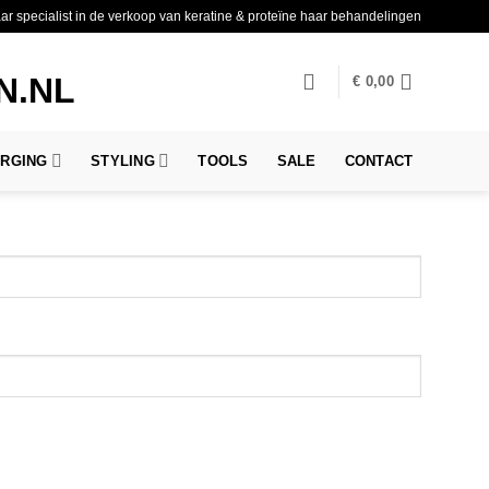
aar specialist in de verkoop van keratine & proteïne haar behandelingen
€
0,00
ORGING
STYLING
TOOLS
SALE
CONTACT