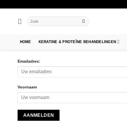
Ga
naar
inhoud
Zoeken
naar:
HOME
KERATINE & PROTEÏNE BEHANDELINGEN
Emailadres:
Voornaam