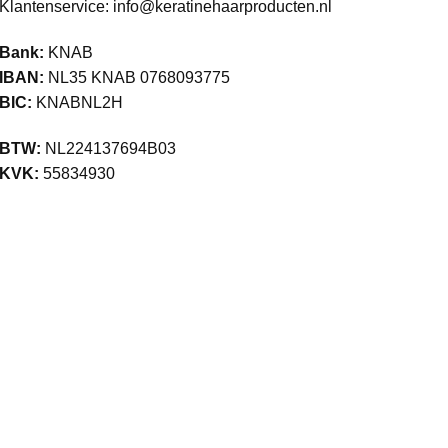
Klantenservice:
info@keratinehaarproducten.nl
Bank:
KNAB
IBAN:
NL35 KNAB 0768093775
BIC:
KNABNL2H
BTW:
NL224137694B03
KVK:
55834930