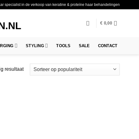
aar specialist in de verkoop van keratine & proteïne haar behandelingen
€
0,00
ORGING
STYLING
TOOLS
SALE
CONTACT
g resultaat