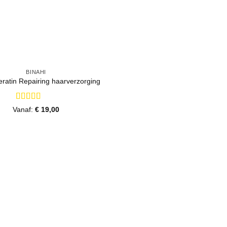
BINAHI
eratin Repairing haarverzorging
Gewaardeerd
Vanaf:
€
19,00
5
uit 5