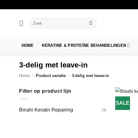
Ga
naar
inhoud
Zoeken
naar:
HOME
KERATINE & PROTEÏNE BEHANDELINGEN
3-delig met leave-in
Home
/
Product variatie
/
3-delig met leave-in
Filter op product lijn
SALE
Binahi Keratin Repairing
(1)