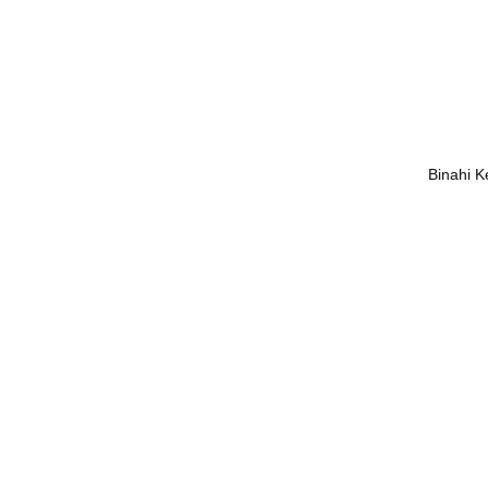
+
Binahi K