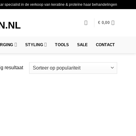
aar specialist in de verkoop van keratine & proteïne haar behandelingen
€
0,00
ORGING
STYLING
TOOLS
SALE
CONTACT
g resultaat