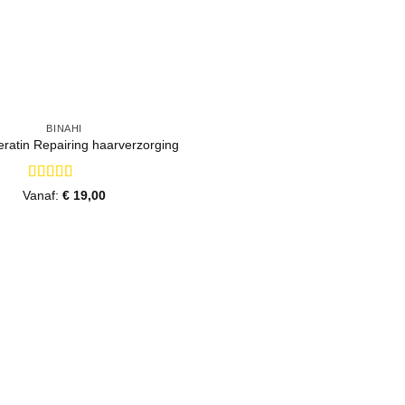
BINAHI
eratin Repairing haarverzorging
Gewaardeerd
Vanaf:
€
19,00
5
uit 5