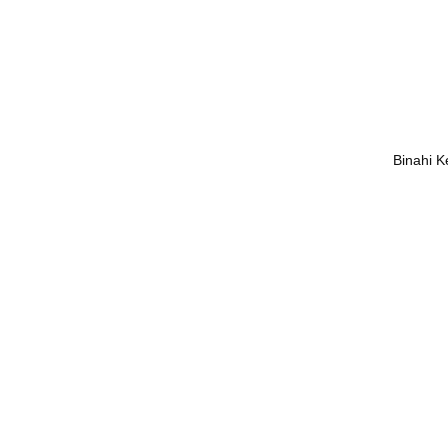
+
Binahi K