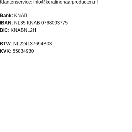
Klantenservice:
info@keratinehaarproducten.nl
Bank:
KNAB
IBAN:
NL35 KNAB 0768093775
BIC:
KNABNL2H
BTW:
NL224137694B03
KVK:
55834930