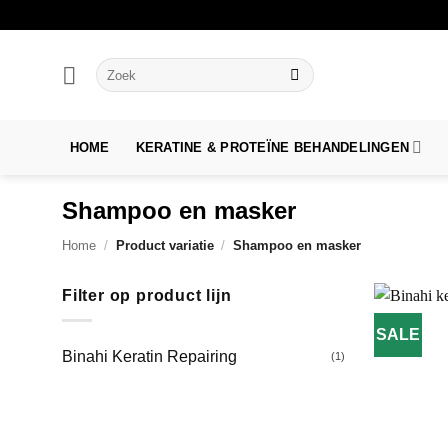
Ga
naar
inhoud
Zoeken
naar:
HOME
KERATINE & PROTEÏNE BEHANDELINGEN
Shampoo en masker
Home
/
Product variatie
/
Shampoo en masker
Filter op product lijn
SALE
Binahi Keratin Repairing
(1)