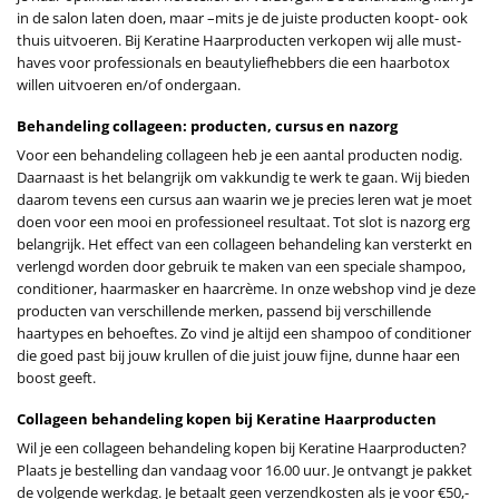
in de salon laten doen, maar –mits je de juiste producten koopt- ook
thuis uitvoeren. Bij Keratine Haarproducten verkopen wij alle must-
haves voor professionals en beautyliefhebbers die een haarbotox
willen uitvoeren en/of ondergaan.
Behandeling collageen: producten, cursus en nazorg
Voor een behandeling collageen heb je een aantal producten nodig.
Daarnaast is het belangrijk om vakkundig te werk te gaan. Wij bieden
daarom tevens een cursus aan waarin we je precies leren wat je moet
doen voor een mooi en professioneel resultaat. Tot slot is nazorg erg
belangrijk. Het effect van een collageen behandeling kan versterkt en
verlengd worden door gebruik te maken van een speciale shampoo,
conditioner, haarmasker en haarcrème. In onze webshop vind je deze
producten van verschillende merken, passend bij verschillende
haartypes en behoeftes. Zo vind je altijd een shampoo of conditioner
die goed past bij jouw krullen of die juist jouw fijne, dunne haar een
boost geeft.
Collageen behandeling kopen bij Keratine Haarproducten
Wil je een collageen behandeling kopen bij Keratine Haarproducten?
Plaats je bestelling dan vandaag voor 16.00 uur. Je ontvangt je pakket
de volgende werkdag. Je betaalt geen verzendkosten als je voor €50,-