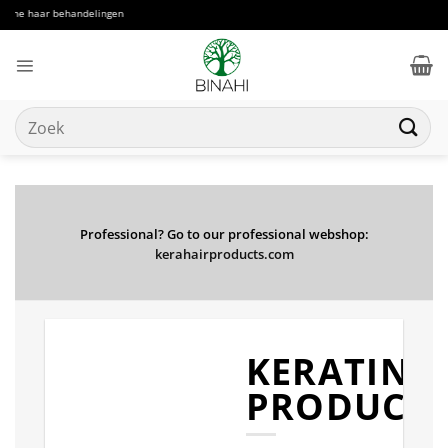
Ga
e haar behandelingen
naar
inhoud
Zoeken
naar:
Professional? Go to our professional webshop:
kerahairproducts.com
KERATINE
PRODUCT