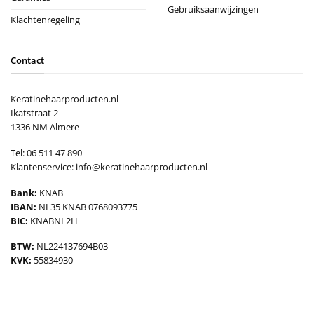
Gebruiksaanwijzingen
Klachtenregeling
Contact
Keratinehaarproducten.nl
Ikatstraat 2
1336 NM Almere
Tel: 06 511 47 890
Klantenservice:
info@keratinehaarproducten.nl
Bank:
KNAB
IBAN:
NL35 KNAB 0768093775
BIC:
KNABNL2H
BTW:
NL224137694B03
KVK:
55834930