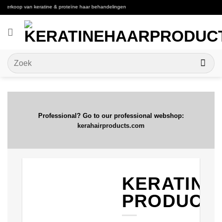
Ga
erkoop van keratine & proteïne haar behandelingen
naar
inhoud
Zoeken
naar:
Professional? Go to our professional webshop:
kerahairproducts.com
KERATINE
PRODUCT