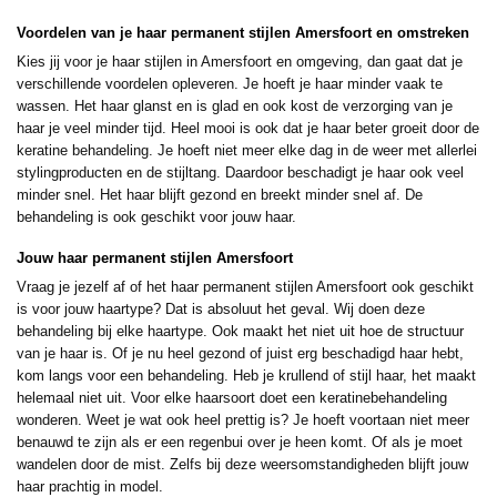
Voordelen van je haar permanent stijlen Amersfoort en omstreken
Kies jij voor je haar stijlen in Amersfoort en omgeving, dan gaat dat je
verschillende voordelen opleveren. Je hoeft je haar minder vaak te
wassen. Het haar glanst en is glad en ook kost de verzorging van je
haar je veel minder tijd. Heel mooi is ook dat je haar beter groeit door de
keratine behandeling. Je hoeft niet meer elke dag in de weer met allerlei
stylingproducten en de stijltang. Daardoor beschadigt je haar ook veel
minder snel. Het haar blijft gezond en breekt minder snel af. De
behandeling is ook geschikt voor jouw haar.
Jouw haar permanent stijlen Amersfoort
Vraag je jezelf af of het haar permanent stijlen Amersfoort ook geschikt
is voor jouw haartype? Dat is absoluut het geval. Wij doen deze
behandeling bij elke haartype. Ook maakt het niet uit hoe de structuur
van je haar is. Of je nu heel gezond of juist erg beschadigd haar hebt,
kom langs voor een behandeling. Heb je krullend of stijl haar, het maakt
helemaal niet uit. Voor elke haarsoort doet een keratinebehandeling
wonderen. Weet je wat ook heel prettig is? Je hoeft voortaan niet meer
benauwd te zijn als er een regenbui over je heen komt. Of als je moet
wandelen door de mist. Zelfs bij deze weersomstandigheden blijft jouw
haar prachtig in model.