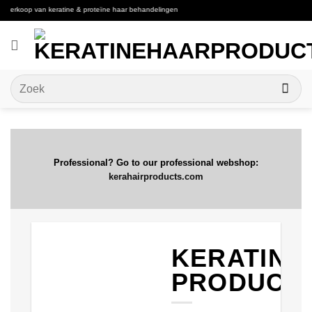
Ga
erkoop van keratine & proteïne haar behandelingen
naar
inhoud
Zoeken
naar:
Professional? Go to our professional webshop:
kerahairproducts.com
KERATINE
PRODUCT