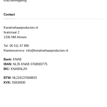
Klachtenregeling
Contact
Keratinehaarproducten.nl
Ikatstraat 2
1336 NM Almere
Tel: 06 511 47 890
Klantenservice:
info@keratinehaarproducten.nl
Bank:
KNAB
IBAN:
NL35 KNAB 0768093775
BIC:
KNABNL2H
BTW:
NL224137694B03
KVK:
55834930