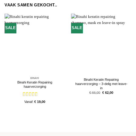
VAAK SAMEN GEKOCHT..
SALE
SALE
BINAHI
Binahi Keratin Repairing
Binahi Keratin Repairing
haarverzorging – 3-delig met leave-
haarverzorging
in
Oorspronkelijke
Huidige
€
66,00
€
62,00
prijs
prijs
was:
is:
Gewaardeerd
€ 66,00.
€ 62,00.
Vanaf:
€
19,00
5
uit 5