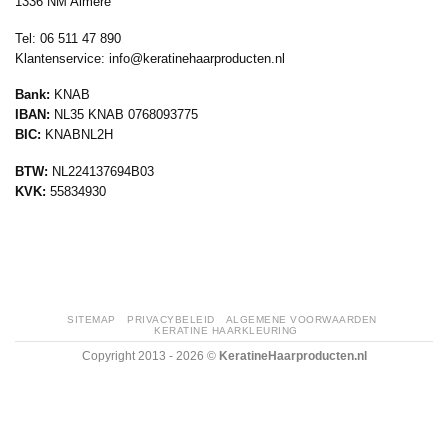
1336 NM Almere
Tel: 06 511 47 890
Klantenservice:
info@keratinehaarproducten.nl
Bank:
KNAB
IBAN:
NL35 KNAB 0768093775
BIC:
KNABNL2H
BTW:
NL224137694B03
KVK:
55834930
SITEMAP
PRIVACYBELEID
ALGEMENE VOORWAARDEN
KERATINE HAARKLEURING
Copyright 2013 - 2026 ©
KeratineHaarproducten.nl